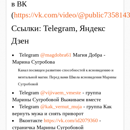
в ВК
(
https://vk.com/video/@public735814
Ссылки:
Telegram
,
Яндекс
Дзен
Telegram
@magdobra61
Магия Добра -
Марина Сугробова
Канал посвящен развитию способностей к ясновидению и
ментальной магии. Перед вами Школа ясновидения Марины
Сугробовой
Telegram
@vijivaem_vmeste
- группа
Марины Сугробовой Выживаем вместе
Telegram
@kak_vernut_muja
- группа Как
вернуть мужа и снять приворот
Вконтакте
https://vk.com/id2079360
-
страничка Марины Сугробовой