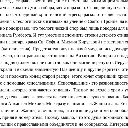
 всегда стараюсь вести общение с нематериальным миром только
я услыхала от Духов собора, меня поразило. Свою, личную часть о
т того, что единый христианский эгрегор расколот на две части.
дения в теологических взглядах на учение о Святой Троице, да 
но подозреваю, что теологический спор был лишь поводом для 
нала Гумберта. И тут уместно вспомнить строки детского стишк
ии на алтарь храма Св. Софии. Михаил Кируларий не заставил его
 (католическая). Предстоятели двух церквей умудрились друг-дру
сь мало, он натравили крестоносцев на Византию. Разорили и на
сподня (только вот не понятно как они могли перепутать Иерус
крали и вывезли знаменитую Плащеницу и другие раритеты отно
 и положить конец старой распре, этого хочет старейший хрис
отаю с помощью яснослышания. Яснослышание - это разновидност
ысли, которые отличаются от ваших. Так вот, на входе в храм 
, да еще голос жаловался на свое никчемное существование. Бас 
ился Архангел Михаил. Мне сразу вспомнилась Жанна д арк. Ее
В отличии от Жанны, я точно знаю, что низшие духи и мытари об
ла, придя в номер отеля. Посему вышло, что это душа покойного 
католики с православными объединятся и не собираются. Интересн