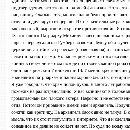
удивить. Мозг мой подготовлен к общению с неведомым. Я
подтверждения, что это не плод моей фантазии. Но то, что 
нас, опишу. Оказывается, многие наши беды проистекают о
отлучили друг-друга от церкви. Их незначительные расхож
заквашенный, выросли в открытое противостояние. Я силь
IX отправил к Патриарху Михаилу своего посланника карди
вдрызг переругались и Гумберт возложил буллу об отлучен
церкви византийская-греческая (православная) и латинская
лежит и на нас с вами. Но папам римским и этого оказало
войны в своем четвертом походе по отвоевыванию гроба го
один папа римский Иннокентий III. Именно крестоносцы у
Нынешним патриархам и папам хорошо было бы помириться
Я уже говорила, что храм полон духов. Я много лет раб
похожих на радиотрансляцию. У вас возникают в голове м
громогласный бас плохого актера. Пафосно и не естественно
отца. Потом он прибавил к имени еще и архангела. Получ
сожгли как еретичку. На архангела басок явно не тянул. 
мысль, что их стоит погуглить в интернете. Что я и сдела
содеянное им деяние не сойдет на нет. Но судя по всему 