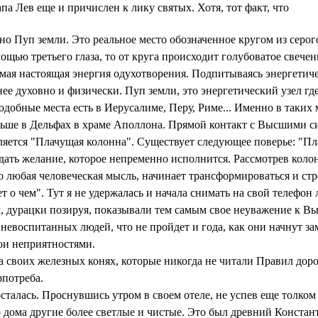
па Лев еще и причислен к лику святых. Хотя, тот факт, что
оно Пуп земли. Это реальное место обозначенное кругом из серог
ощью третьего глаза, то от круга происходит голубоватое свечен
мая настоящая энергия одухотворения. Подпитываясь энергетич
ее духовно и физически. Пуп земли, это энергетический узел где
обные места есть в Иерусалиме, Перу, Риме... Именно в таких 
аньше в Дельфах в храме Аполлона. Прямой контакт с Высшими с
ляется "Плачущая колонна". Существует следующее поверье: "Пл
дать желание, которое непременно исполнится. Рассмотрев колонн
что любая человеческая мысль, начинает трансформироваться и с
ет о чем". Тут я не удержалась и начала снимать на свой телефон л
м, дурацки позируя, показывали тем самым свое неуважение к Вы
невоспитанных людей, что не пройдет и года, как они начнут зам
вои неприятностями.
 на своих железных конях, которые никогда не читали Правил до
рпотреба.
осталась. Проснувшись утром в своем отеле, не успев еще толком 
о дома другие более светлые и чистые. Это был древний Констан