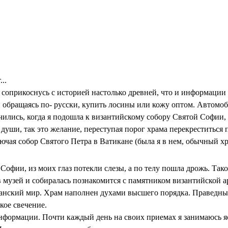
..
о соприкоснусь с историей настолько древней, что и информации
бращаясь по- русски, купить лосины или кожу оптом. Автомобили
чились, когда я подошла к византийскому собору Святой Софии,
 души, так это желание, переступая порог храма перекреститьс
чая собор Святого Петра в Ватикане (была я в нем, обычный хр
Софии, из моих глаз потекли слезы, а по телу пошла дрожь. Тако
музей и собиралась познакомится с памятником византийской ар
ский мир. Храм наполнен духами высшего порядка. Праведные 
кое свечение.
нформации. Почти каждый день на своих приемах я занимаюсь я