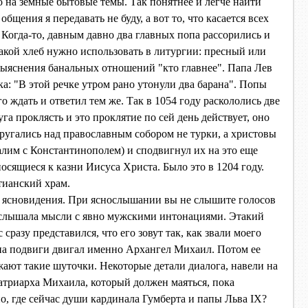
 на земные бытовые темы. Так понятнее и легче найти
бщения я передавать не буду, а вот то, что касается всех
 Когда-то, давным давно два главных попа рассорились и
какой хлеб нужно использовать в литургии: пресный или
выяснения банальных отношений "кто главнее". Папа Лев
а: "В этой речке утром рано утонули два барана". Попы
 ждать и ответил тем же. Так в 1054 году раскололись две
га проклясть и это проклятие по сей день действует, оно
другались над православным собором не турки, а христовы
алим с Константинополем) и сподвигнул их на это еще
сящиеся к казни Иисуса Христа. Было это в 1204 году.
тианский храм.
ь ясновидения. При яснослышании вы не слышите голосов
я услышала мысли с явно мужскими интонациями. Этакий
сразу представился, что его зовут так, как звали моего
 на подвиги двигал именно Архангел Михаил. Потом ее
ожают такие шуточки. Некоторые детали диалога, навели на
патриарха Михаила, который должен маяться, пока
о, где сейчас души кардинала Гумберта и папы Льва IX?