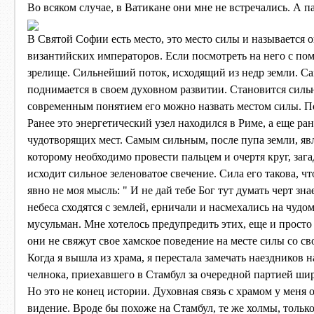
Во всяком случае, в Ватикане они мне не встречались. А па
В Святой Софии есть место, это место силы и называется 
византийских императоров. Если посмотреть на него с пом
зрелище. Сильнейший поток, исходящий из недр земли. Са
поднимается в своем духовном развитии. Становится сильн
современным понятием его можно назвать местом силы. Под
Ранее это энергетический узел находился в Риме, а еще р
чудотворящих мест. Самым сильным, после пупа земли, яв
которому необходимо провести пальцем и очертя круг, зага
исходит сильное зеленоватое свечение. Сила его такова, 
явно не моя мысль: " И не дай тебе Бог тут думать черт зна
небеса сходятся с землей, ерничали и насмехались на чудо
мусульман. Мне хотелось предупредить этих, еще и просто 
они не свяжут свое хамское поведение на месте силы со с
Когда я вышла из храма, я перестала замечать наездников
челнока, приехавшего в Стамбул за очередной партией ши
Но это не конец истории. Духовная связь с храмом у меня 
видение. Вроде бы похоже на Стамбул, те же холмы, тольк