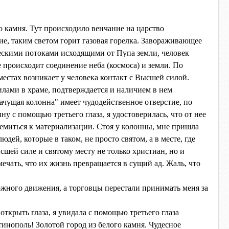
о камня. Тут происходило венчание на царство
ие, таким светом горит газовая горелка. Завораживающее
ескими потоками исходящими от Пупа земли, человек
 происходит соединение неба (космоса) и земли. По
местах возникает у человека контакт с Высшей силой.
илами в храме, подтверждается и наличием в нем
ачущая колонна" имеет чудодейственное отверстие, по
у с помощью третьего глаза, я удостоверилась, что от нее
тремиться к материализации. Стоя у колонны, мне пришла
юдей, которые в таком, не просто святом, а в месте, где
сшей силе и святому месту не только христиан, но и
ечать, что их жизнь превращается в сущий ад. Жаль, что
рожного движения, а торговцы перестали принимать меня за
открыть глаза, я увидала с помощью третьего глаза
тинополь! Золотой город из белого камня. Чудесное