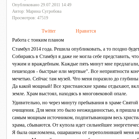
Опубликовано 29.07.2011 14:49
Автор: Марина Сугробова
Просмотров: 47519
Twitter
Нравится
Работа с тонким планом
Стамбул 2014 года. Решила опубликовать, а то поздно будет.
Собираясь в Стамбул я даже не могла себе представить, чт
чужим и враждебным. Каждые пять минут мне предлагали, о
пешеходов - быстрые или мертвые". Все неприятности кон
мечетью. Сейчас там музей. Что меня поразило до глубины
Да какой мощный! Все христианские храмы отдыхают, вклю
земле. Храм выстоял, находясь в многовековой опале.
Удивительно, но через минуту пребывания в храме Святой 
очищения. Для меня это было неожиданностью, я пришла в 
самым мощным источником, подпитывающим весь христиан
храма, сбываются. От купола идет сильнейшее энергетичес
Я была ошеломлена, ошарашена от переполнившей меня и