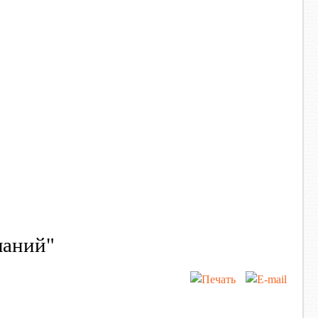
ланий"